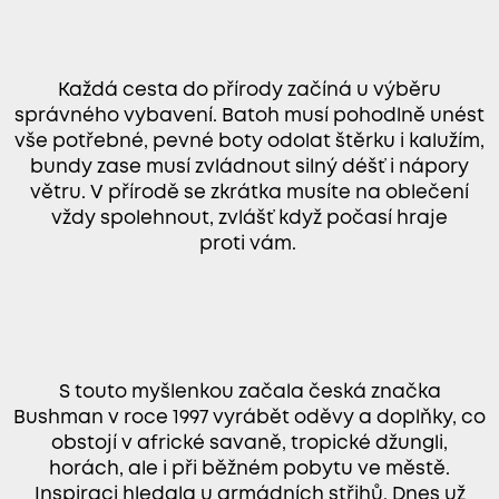
Každá cesta do přírody začíná u výběru
správného vybavení. Batoh musí pohodlně unést
vše potřebné, pevné boty odolat štěrku i kalužím,
bundy zase musí zvládnout silný déšť i nápory
větru. V přírodě se zkrátka musíte na oblečení
vždy spolehnout, zvlášť když počasí hraje
proti vám.
S touto myšlenkou začala česká značka
Bushman v roce 1997 vyrábět oděvy a doplňky, co
obstojí v africké savaně, tropické džungli,
horách, ale i při běžném pobytu ve městě.
Inspiraci hledala u armádních střihů. Dnes už