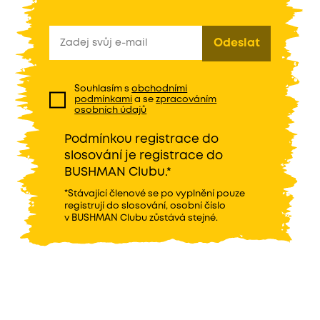
Souhlasím s
obchodními
podmínkami
a se
zpracováním
osobních údajů
Podmínkou registrace do
slosování je registrace do
BUSHMAN Clubu.*
*Stávající členové se po vyplnění pouze
registrují do slosování, osobní číslo
v BUSHMAN Clubu zůstává stejné.