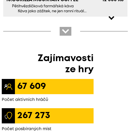
Pětihvězdičková farmářská káva
Káva jako zážitek, ne jen ranní rituál...
Zajímavosti
ze hry
67 609
Počet aktivních hráčů
267 273
Počet posbíraných míst