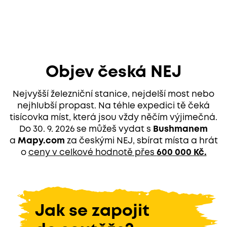
Objev česká NEJ
Nejvyšší železniční stanice, nejdelší most nebo
nejhlubší propast. Na téhle expedici tě čeká
tisícovka míst, která jsou vždy něčím výjimečná.
Do 30. 9. 2026 se můžeš vydat s
Bushmanem
a
Mapy.com
za českými NEJ, sbírat místa a hrát
o
ceny v celkové hodnotě přes
600 000 Kč.
Jak se zapojit