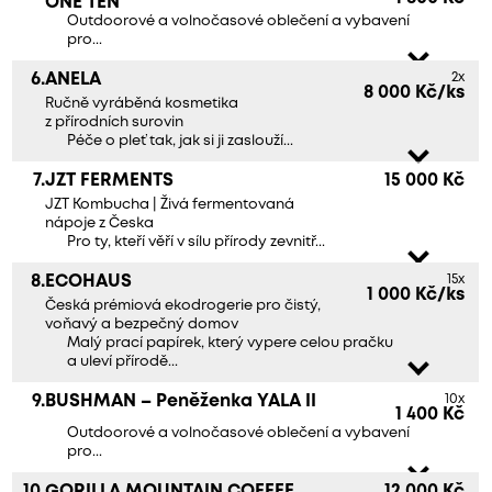
ONE TEN
Outdoorové a volnočasové oblečení a vybavení
pro...
6.
ANELA
2x
8 000 Kč/ks
Ručně vyráběná kosmetika
z přírodních surovin
Péče o pleť tak, jak si ji zaslouží...
7.
JZT FERMENTS
15 000 Kč
JZT Kombucha | Živá fermentovaná
nápoje z Česka
Pro ty, kteří věří v sílu přírody zevnitř...
8.
ECOHAUS
15x
1 000 Kč/ks
Česká prémiová ekodrogerie pro čistý,
voňavý a bezpečný domov
Malý prací papírek, který vypere celou pračku
a uleví přírodě...
9.
BUSHMAN – Peněženka YALA II
10x
1 400 Kč
Outdoorové a volnočasové oblečení a vybavení
pro...
10.
GORILLA MOUNTAIN COFFEE
12 000 Kč