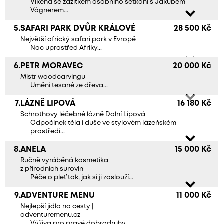
Víkend se zážitkem osobního setkání s Jakubem
Vágnerem...
5.
SAFARI PARK DVŮR KRÁLOVÉ
28 500 Kč
Největší africký safari park v Evropě
Noc uprostřed Afriky...
6.
PETR MORAVEC
20 000 Kč
Mistr woodcarvingu
Umění tesané ze dřeva...
7.
LÁZNĚ LIPOVÁ
16 180 Kč
Schrothovy léčebné lázně Dolní Lipová
Odpočinek těla i duše ve stylovém lázeňském
prostředí...
8.
ANELA
15 000 Kč
Ručně vyráběná kosmetika
z přírodních surovin
Péče o pleť tak, jak si ji zaslouží...
9.
ADVENTURE MENU
11 000 Kč
Nejlepší jídlo na cesty |
adventuremenu.cz
Výživa pro pravé dobrodruhy...