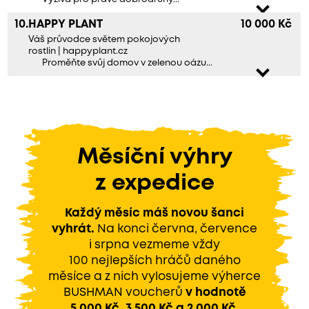
10.
HAPPY PLANT
10 000 Kč
Váš průvodce světem pokojových
rostlin | happyplant.cz
Proměňte svůj domov v zelenou oázu...
Měsíční výhry
z expedice
Každý měsíc máš novou šanci
vyhrát.
Na konci června, července
i srpna vezmeme vždy
100 nejlepších hráčů daného
měsíce a z nich vylosujeme výherce
BUSHMAN voucherů
v hodnotě
5 000 Kč, 3 500 Kč a 2 000 Kč.