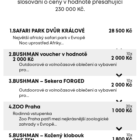
slosování o ceny v hodnotě přesahující
230 000 Kč.
1.
SAFARI PARK DVŮR KRÁLOVÉ
28 500 Kč
Největší africký safari park v Evropě
Noc uprostřed Afriky...
2.
BUSHMAN voucher v hodnotě
10x
2 000 Kč
2 000 Kč
Outdoorové a volnočasové oblečení a vybavení
pro...
3.
BUSHMAN – Sekera FORGED
10x
2 000 Kč
Outdoorové a volnočasové oblečení a vybavení
pro...
4.
ZOO Praha
20x
1 000 Kč
Rodinná vstupenka
Zoo Praha patří mezi nejkrásnější zoologické
zahrady v Evropě...
5.
BUSHMAN – Kožený klobouk
10x
1 800 Kč