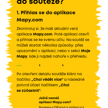
do soutěže?
1. Přihlas se do aplikace
Mapy.com
Zkontroluj si, že máš aktuální verzi
aplikace
Mapy.com
. Poté aplikaci otevři
a přihlas se ke svému účtu. Na soutěž se
můžeš dostat několika způsoby: přes
upozornění v aplikaci, nebo v sekci
Moje
Mapy
, kde ji najdeš nahoře v přehledu.
Po otevření detailu soutěže klikni na
tlačítko
„Chci vědět více“
a následně
potvrď účast tlačítkem
„Chci
se zúčastnit“
.
Ještě nemáš
aplikaci Mapy.com?
Naskenuj QR kód a stáhni si ji